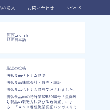
品の購入
お問い合わせ
NEW-S
English
日本語
最近の投稿
明弘食品ベトナム物語
明弘食品株式会社・特許・認証
明弘食品ベトナム特許受理されました。
明弘食品㈱の特許第6253060号「魚肉練
り製品の製造方法及び製造装置」によ
る 「ＡＳＣ養殖漁業認証パンガスリミ