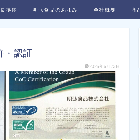
社長挨拶
明弘食品のあゆみ
会社概要
商
許・認証
2025年6月23日