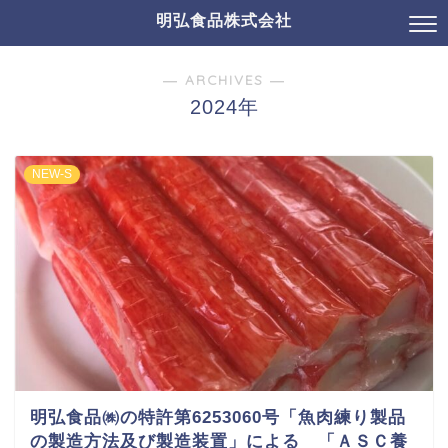
明弘食品株式会社
― ARCHIVES ―
2024年
NEW-S
明弘食品㈱の特許第6253060号「魚肉練り製品
の製造方法及び製造装置」による 「ＡＳＣ養