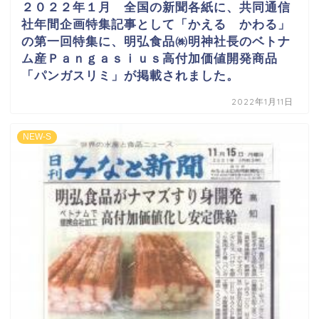
２０２２年１月 全国の新聞各紙に、共同通信
社年間企画特集記事として「かえる かわる」
の第一回特集に、明弘食品㈱明神社長のベトナ
ム産Ｐａｎｇａｓｉｕｓ高付加価値開発商品
「パンガスリミ」が掲載されました。
2022年1月11日
NEW-S