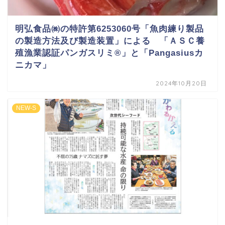
明弘食品㈱の特許第6253060号「魚肉練り製品
の製造方法及び製造装置」による 「ＡＳＣ養
殖漁業認証パンガスリミ®」と「Pangasiusカ
ニカマ」
2024年10月20日
NEW-S